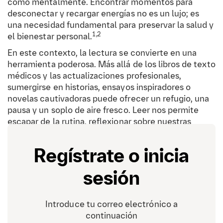
como mentalmente. Encontrar momentos para
desconectar y recargar energías no es un lujo; es
una necesidad fundamental para preservar la salud y
1,2
el bienestar personal.
En este contexto, la lectura se convierte en una
herramienta poderosa. Más allá de los libros de texto
médicos y las actualizaciones profesionales,
sumergirse en historias, ensayos inspiradores o
novelas cautivadoras puede ofrecer un refugio, una
pausa y un soplo de aire fresco. Leer nos permite
escapar de la rutina, reflexionar sobre nuestras
propias vidas y, en ocasiones, encontrar nuevas
fuentes de motivación y esperanza. Numerosos
Regístrate o inicia
estudios han demostrado que la lectura recreativa
reduce el estrés, mejora el estado de ánimo y
sesión
potencia el bienestar general, especialmente en
3,4
profesionales sometidos a alta presión.
Introduce tu correo electrónico a
continuación