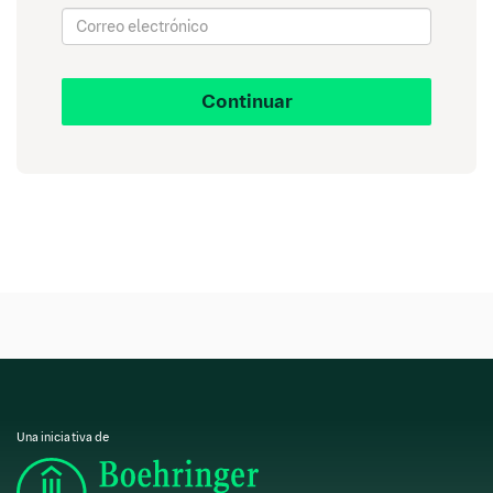
Te presentamos una selección
de lecturas pensadas para ti
Continuar
Sabemos que cuidar de los demás empieza por
dedicarte un momento a ti. Por ello, hemos elegido
libros que inspiran, emocionan y acompañan.
Historias para disfrutar en tu tiempo libre,
reconectar contigo mismo y dejarte llevar por el
placer de leer.
Libros para desconectar y relajarse
Una iniciativa de