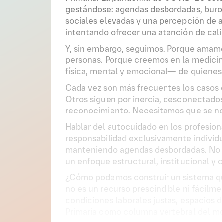
gestándose: agendas desbordadas, buroc
sociales elevadas y una percepción de a
intentando ofrecer una atención de cal
Y, sin embargo, seguimos. Porque amamo
personas. Porque creemos en la medicina
física, mental y emocional— de quienes
Cada vez son más frecuentes los casos
Otros siguen por inercia, desconectados
reconocimiento. Necesitamos que se nos 
Hablar del autocuidado en los profesion
responsabilidad exclusivamente individu
manteniendo agendas desbordadas. No es
un enfoque estructural, institucional y 
¿Cómo podemos construir un sistema que 
no es un recurso prescindible ni fácil
condiciones laborales justas, espacios d
Primaria como columna vertebral del mo