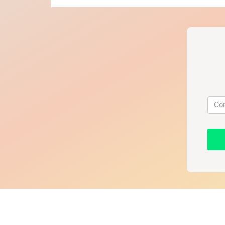
En segundo lugar, impulsando programas
Necesitamos poder hablar de nuestras e
Que es legítimo pedir ayuda. Que cuidar
En tercer lugar, promoviendo una cultur
Que valore la escucha, la pausa, la empa
prevención, en continuidad. Que compre
profesionales es, en última instancia, cu
Que no mida la eficacia solo
número de actos, sino en ca
las relaciones, en prevenció
continuidad.