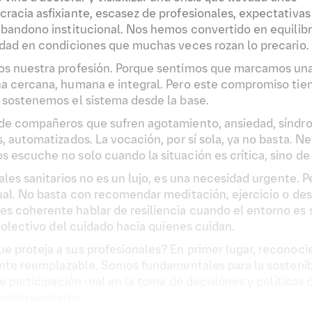
racia asfixiante, escasez de profesionales, expectativas
bandono institucional. Nos hemos convertido en equilibri
idad en condiciones que muchas veces rozan lo precario.
s nuestra profesión. Porque sentimos que marcamos una di
 cercana, humana e integral. Pero este compromiso tiene
 sostenemos el sistema desde la base.
 de compañeros que sufren agotamiento, ansiedad, síndr
, automatizados. La vocación, por sí sola, ya no basta. 
escuche no solo cuando la situación es crítica, sino de 
ales sanitarios no es un lujo, es una necesidad urgente. 
al. No basta con recomendar meditación, ejercicio o des
 coherente hablar de resiliencia cuando el entorno es
colectivo del cuidado hacia quienes cuidan.
proteja a sus profesionales? En primer lugar, reconocie
mente reemplazable. Somos fundamentales para la sosteni
e participación real en la toma de decisiones y políticas 
delo sanitario.