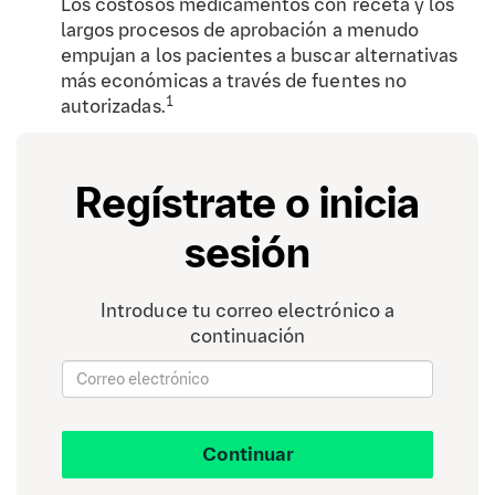
Los costosos medicamentos con receta y los
largos procesos de aprobación a menudo
empujan a los pacientes a buscar alternativas
más económicas a través de fuentes no
1
autorizadas.
Farmacias en internet y ventas en línea
Regístrate o inicia
Las farmacias en línea no reguladas facilitan
que los medicamentos falsificados o no
sesión
aprobados lleguen a los consumidores,
2,3
eludiendo las restricciones legales.
Introduce tu correo electrónico a
Contrabando transfronterizo
continuación
Las diferencias en los precios y la disponibilidad
de medicamentos entre los países europeos
fomentan el contrabando de medicamentos,
especialmente en regiones con una aplicación
Continuar
2
regulatoria más débil.