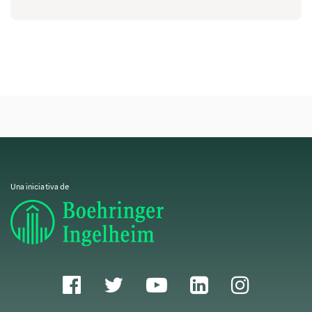
Demanda de sustancias controladas
Los medicamentos recetados, como opioides,
sedantes y sustancias para mejorar el
rendimiento, se desvían con frecuencia para su
1
uso ilícito.
Drogas comunes en el mercado
negro
Una iniciativa de
La Agencia Europea de Medicamentos (EUDA)
identifica varias drogas ilícitas comunes y
prevalentes en Europa, como la cocaína, el MDMA
(éxtasis), la anfetamina, la metanfetamina, el
cannabis, la heroína, las nuevas sustancias
psicoactivas (NSP), las benzodiazepinas (diazepam,
alprazolam), los esteroides anabólicos
(testosterona, nandrolona), los antibióticos