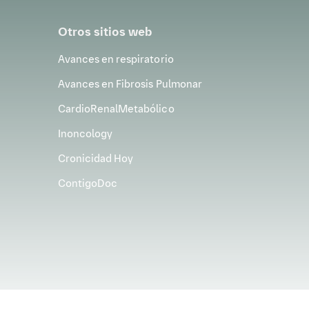
paciente. Por ejemplo, los pacientes de
Otros sitios web
7
vidualistas pueden apreciar la franqueza.
Avances en respiratorio
Avances en Fibrosis Pulmonar
CardioRenalMetabólico
iva en las consultas:
Inoncology
Cronicidad Hoy
ContigoDoc