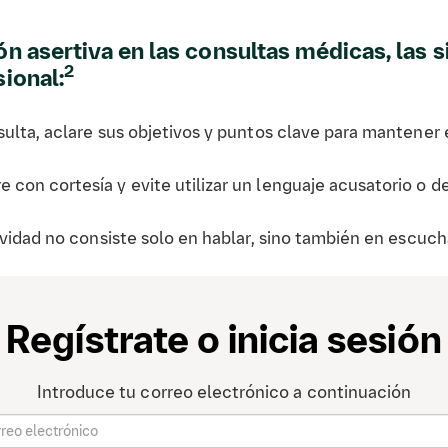
n asertiva en las consultas médicas, las 
2
ional:
ulta, aclare sus objetivos y puntos clave para mantener 
con cortesía y evite utilizar un lenguaje acusatorio o d
ividad no consiste solo en hablar, sino también en escuch
Los arrebatos emocionales pueden percibirse como agres
Regístrate o inicia sesión
 sus necesidades y límites sin dudarlo, asegurándose d
Introduce tu correo electrónico a continuación