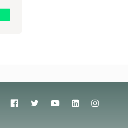
icas específicas para garantizar
4
reforzar su mensaje sin parecer agresivo.
osas o incómodas.
e tratamiento le ayudará a sentirse mejor
to visual y respondiendo de forma