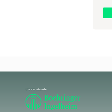
Las técnicas para transmitir un 
la claridad manteniendo un ton
Comunicación no verbal
Mantenga un contacto visual adecuado, 
El momento y el contexto son impor
Brinde información delicada en un ento
Use un lenguaje positivo
Enmarque los mensajes de forma positiv
más rápido es más motivador que No se
Una iniciativa de
Practique la escucha activa
Demuestre que valora la opinión del 
adecuada. Esto genera confianza y redu