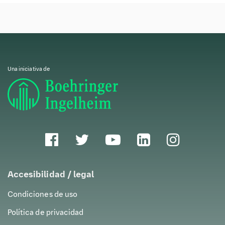
contándoselo a un vecino más. En estos casos, es
especialmente importante que
recuerdes a tus
pacientes que siempre vas a respetar la
confidencialidad
y demostrarles que sabes
diferenciar entre tu actividad profesional y tu vida
personal.
Una iniciativa de
Por otro lado, la relación tan estrecha se puede
convertir en un arma de doble filo. Si trabajas en una
ciudad, una vez que cierras tu consulta, lo normal es
que desconectes de tu actividad y te conviertas en
un ciudadano más. Sin embargo, si vives en un
pueblo, al acabar tu jornada seguirás siendo «el
médico del pueblo» y, probablemente, seguirás
recibiendo unas cuantas consultas por parte de tus
pacientes.
Accesibilidad / legal
Condiciones de uso
Un oasis en la presión asistencial
Política de privacidad
El número de pacientes que reciben cada día los