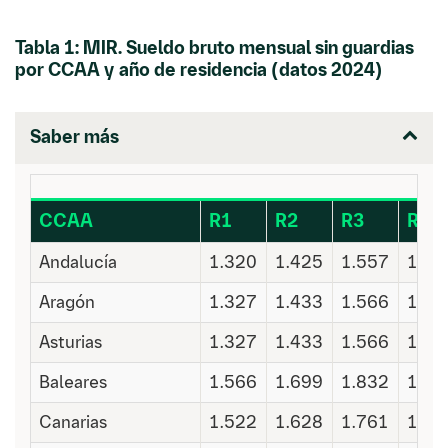
Tabla 1: MIR. Sueldo bruto mensual sin guardias
por CCAA y año de residencia (datos 2024)
Saber más
CCAA
R1
R2
R3
R4
Andalucía
1.320
1.425
1.557
1.68
Aragón
1.327
1.433
1.566
1.69
Asturias
1.327
1.433
1.566
1.69
Baleares
1.566
1.699
1.832
1.96
Canarias
1.522
1.628
1.761
1.89