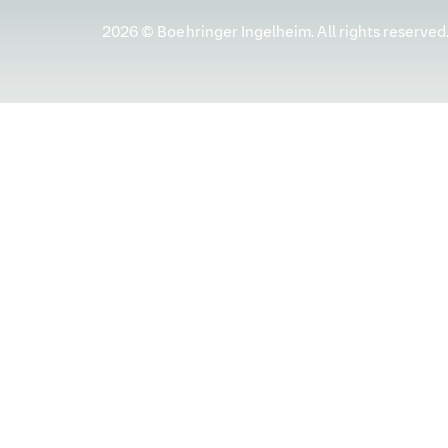
Neosciencia.
Cómo hacer un poster cie
2026 © Boehringer Ingelheim. All rights reserved