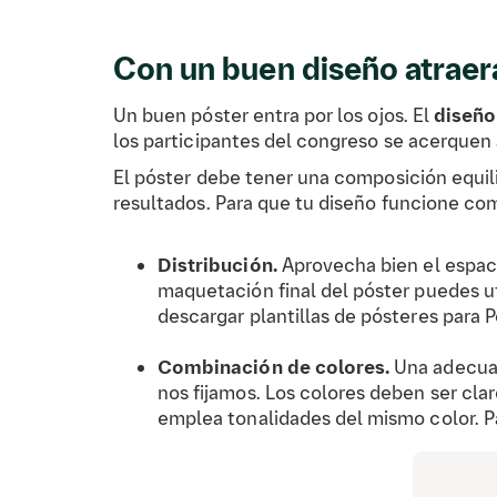
Con un buen diseño atraerá
Un buen póster entra por los ojos. El
diseño
los participantes del congreso se acerquen a
El póster debe tener una composición equili
resultados. Para que tu diseño funcione co
Distribución.
Aprovecha bien el espaci
maquetación final del póster puedes ut
descargar plantillas de pósteres para 
Combinación de colores.
Una adecuad
nos fijamos. Los colores deben ser cla
emplea tonalidades del mismo color. 
Texto.
El tamaño de la letra debe permi
de con mayúsculas y cursivas. Usa letr