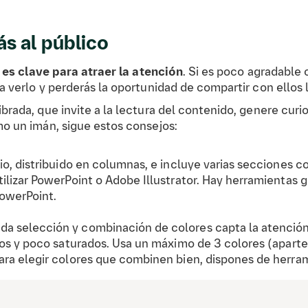
s al público
 es clave para atraer la atención
. Si es poco agradable 
 verlo y perderás la oportunidad de compartir con ellos l
brada, que invite a la lectura del contenido, genere curi
mo un imán, sigue estos consejos:
o, distribuido en columnas, e incluye varias secciones c
ilizar PowerPoint o Adobe Illustrator. Hay herramientas 
PowerPoint.
a selección y combinación de colores capta la atención.
ros y poco saturados. Usa un máximo de 3 colores (aparte 
Para elegir colores que combinen bien, dispones de herr
tir leerla a distancia. Utiliza siempre la misma fuente y 
as negras o gris oscuro sobre fondos claros.