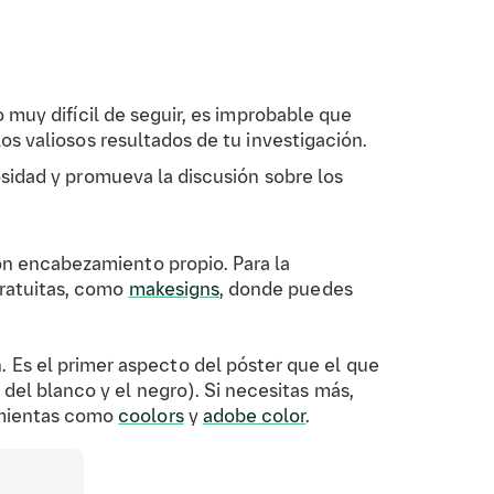
o muy difícil de seguir, es improbable que
os valiosos resultados de tu investigación.
osidad y promueva la discusión sobre los
on encabezamiento propio. Para la
gratuitas, como
makesigns
, donde puedes
 Es el primer aspecto del póster que el que
del blanco y el negro). Si necesitas más,
amientas como
coolors
y
adobe color
.
destaca las ideas claves con
negrita
, en vez