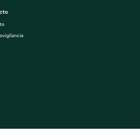
cto
to
vigilancia
.