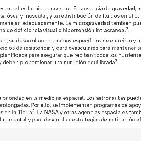
 espacial es la microgravedad. En ausencia de gravedad, 
a ósea y muscular, y la redistribución de fluidos en el c
e manejan adecuadamente. La microgravedad también pued
2
 de deficiencia visual e hipertensión intracraneal
.
ad, se desarrollan programas específicos de ejercicio y n
jercicios de resistencia y cardiovasculares para mantener
planificada para asegurar que reciban todos los nutrient
2
y deben proporcionar una nutrición equilibrada
.
prioridad en la medicina espacial. Los astronautas puede
 prolongadas. Por ello, se implementan programas de apoy
2
 en la Tierra
. La NASA y otras agencias espaciales tamb
lud mental y para desarrollar estrategias de mitigación e