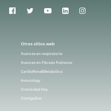
DOC.4041.022025
Otros sitios web
Avances en respiratorio
Avances en Fibrosis Pulmonar
CardioRenalMetabólico
Inoncology
Cronicidad Hoy
ContigoDoc