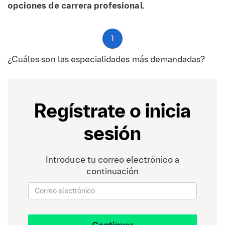
opciones de carrera profesional
.
¿Cuáles son las especialidades más demandadas?
Regístrate o inicia
¿Cuáles son las opciones de trabajo en el sector
sesión
público?
Introduce tu correo electrónico a
continuación
¿Es posible ejercer en el ámbito privado?