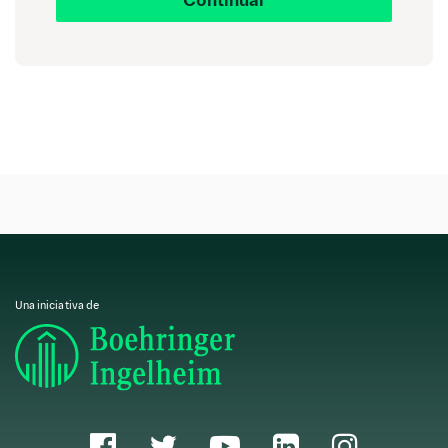
Continuar
¿Qué oportunidades existen en el ámbito de la
investigación médica?
¿Cuál es el papel de los médicos en la salud pública?
¿Existen oportunidades en el ámbito de la docencia
médica?
Una iniciativa de
¿Es posible trabajar en el extranjero?