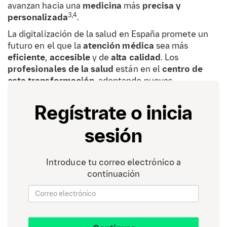
avanzan hacia una
medicina
más
precisa y
3,4
personalizada
.
La digitalización de la salud en España promete un
futuro en el que la
atención médica
sea más
eficiente
,
accesible
y de
alta calidad
. Los
profesionales de la salud
están en el
centro de
esta transformación
, adoptando nuevas
herramientas y tecnologías que mejoran la
experiencia del paciente
y los
resultados clínicos
.
Regístrate o inicia
sesión
Sistemas de Gestión de
Introduce tu correo electrónico a
Pacientes
continuación
Los
sistemas de gestión
de pacientes son
plataformas digitales
que ayudan a los
proveedores de atención médica a gestionar la
información de los pacientes de manera eficiente.