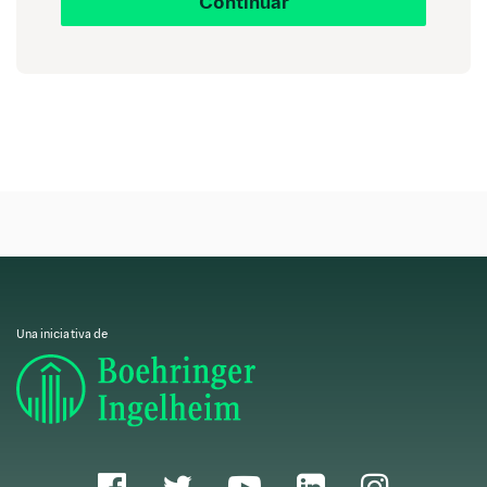
Continuar
Estos sistemas incluyen funcionalidades como:
Programación de citas:
Facilitan la gestión de
citas médicas, reduciendo el tiempo de espera
y mejorando la eficiencia.
Historial médico:
Permiten almacenar y
acceder rápidamente a la información médica
del paciente, incluyendo diagnósticos,
tratamientos y resultados de pruebas.
Facturación y gestión administrativa:
Automatizan procesos administrativos como la
Una iniciativa de
facturación, la gestión de seguros y la
administración de recursos.
Comunicación con pacientes:
Mejoran la
comunicación entre médicos y pacientes a
través de recordatorios de citas, resultados de