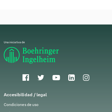
Los videojuegos terapéuticos ofrecen una serie de
ventajas para los adolescentes que enfrentan
psicosis, fobias, adicciones, autismo y depresión:
Accesibilidad:
Los videojuegos pueden ser
utilizados desde el hogar, lo que facilita el
acceso a la terapia en regiones donde los
Una iniciativa de
servicios de salud mental son limitados.
Compromiso:
Al ser interactivos y
entretenidos, los videojuegos suelen captar
más la atención de los adolescentes en
comparación con las terapias tradicionales.
Reducción del estigma:
Al presentarse como
una actividad recreativa, los videojuegos
Accesibilidad / legal
terapéuticos ayudan a evitar el estigma
Condiciones de uso
asociado con buscar ayuda profesional.